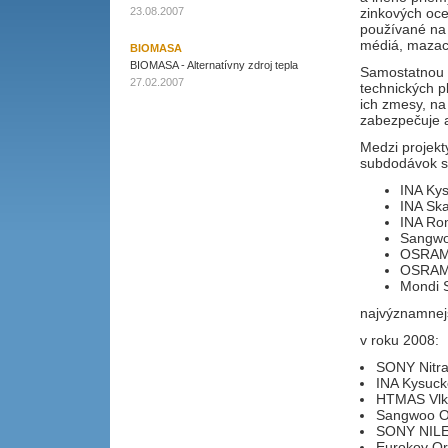
zinkových oce
23.08.2007
používané na 
médiá, mazaci
BIOMASA
BIOMASA - Alternatívny zdroj tepla
Samostatnou 
27.02.2007
technických p
ich zmesy, na
zabezpečuje a
Medzi projekt
subdodávok s
INA Kys
INA Ska
INA Ro
Sangwo
OSRAM 
OSRAM
Mondi 
najvýznamnej
v roku 2008:
SONY Nitr
INA Kysuc
HTMAS Vlk
Sangwoo O
SONY NILE 
Eurokov Or