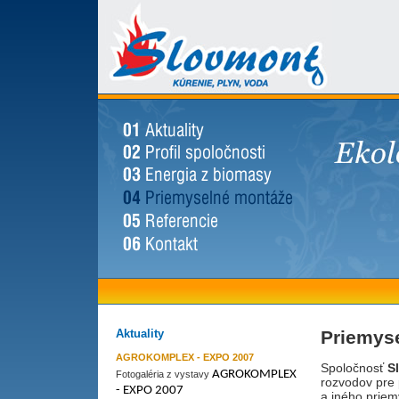
Aktuality
Priemys
AGROKOMPLEX - EXPO 2007
Spoločnosť
S
AGROKOMPLEX
Fotogaléria z vystavy
rozvodov pre 
- EXPO 2007
a iného priem